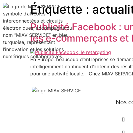
Étiquette :
actuali
Publicité Facebook : u
les e-commerçants et
En Europe, beaucoup d’entreprises se demande
intelligemment continuent d’obtenir des résul
pour une activité locale. Chez MIAV SERVIC
Nos co