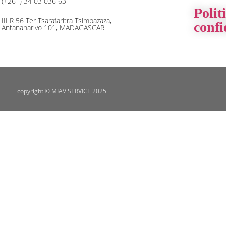
(+261) 34 03 036 63
Polit
III R 56 Ter Tsarafaritra Tsimbazaza,
confi
Antananarivo 101, MADAGASCAR
copyright © MIAV SERVICE 2025