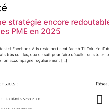
té
ne stratégie encore redoutab
ACCUEIL
PRÉSENTATION
SOLUTIONS ET SERVICES
AC
 les PME en 2025
nt si Facebook Ads reste pertinent face à TikTok, YouTube 
tats très solides, que ce soit pour faire décoller un site
E, on accompagne régulièrement […]
ntacts :
Réseau
contact@miav-service.com