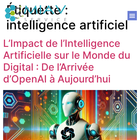
Étiquette :
intelligence artificiel
L’Impact de l’Intelligence
Artificielle sur le Monde du
Digital : De l’Arrivée
d’OpenAI à Aujourd’hui